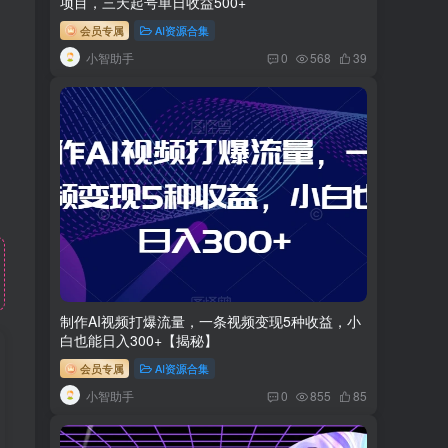
项目，三天起号单日收益500+
会员专属
AI资源合集
小智助手
0
568
39
制作AI视频打爆流量，一条视频变现5种收益，小
白也能日入300+【揭秘】
会员专属
AI资源合集
小智助手
0
855
85