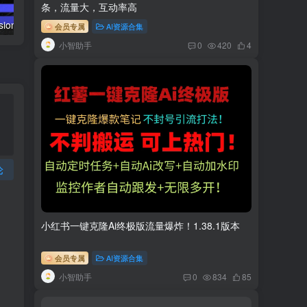
条，流量大，互动率高
AI（stable difusion ControlNet）绘画进阶课程 办公场景 全面提升工作效率
AIGC-实战应用商业课：手把手教学 商业落地 学以致用 帮你实现第二职业腾飞
会员专属
AI资源合集
小智助手
0
420
4
论
小红书一键克隆Ai终极版流量爆炸！1.38.1版本
会员专属
AI资源合集
小智助手
0
834
85