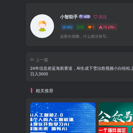
小智助手
关注
982
0
1
74.2W+
这家伙很懒，什么都没有写...
上一篇
24年信息差蓝海新赛道，AI生成下雪治愈视频小白轻松
日入3000
相关推荐