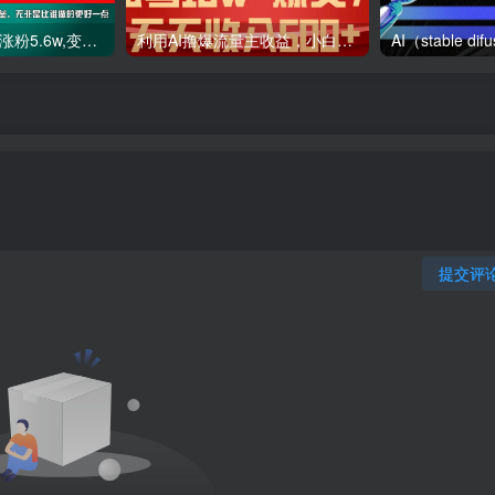
利用AI插件2个月涨粉5.6w,变现6w,一键生成,即使你不懂技术,也能轻松上手
利用AI撸爆流量主收益，小白也能轻松写10W 爆款文章，轻松日入500
提交评