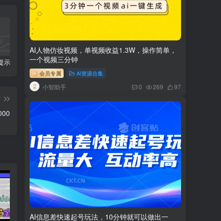
AI人物仿妆视频，单视频收益1.3W，操作简单，
一个视频三分钟
科幻小说提示词【指令】
AI人工智能2.0：每个人的人工智能课：从现在开始学习AI（38节课）
利用AI插件2个月涨粉5.6w,变现6w,一键生成,即使你不懂技术,也能轻松上手
会员专属
AI资源合集
小智助手
0
269
97
篇
00
AI信息差快速起号玩法，10分钟就可以做出一