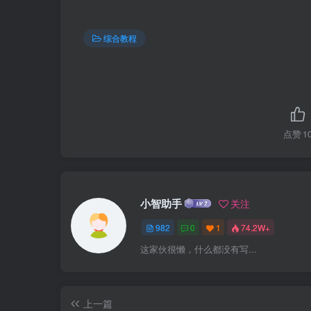
综合教程
点赞
1
小智助手
关注
982
0
1
74.2W+
这家伙很懒，什么都没有写...
上一篇