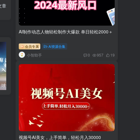
文章
AI制作动态人物轻松制作大爆款 单日轻松2000＋
会员专属
AI资源合集
小智助手
0
957
19
长期蓝海项目，球拍运动赛道，一单30-50，月入2W，小白轻松上手。
副业拆解：抖音搞笑对话变现项目，视频版一条龙实操玩法【教程+素材】
视频号AI美女，上手简单，轻松月入30000