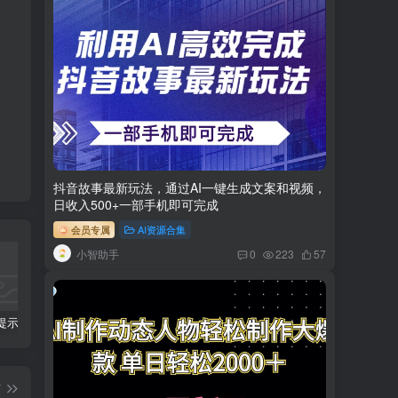
抖音故事最新玩法，通过AI一键生成文案和视频，
日收入500+一部手机即可完成
会员专属
AI资源合集
小智助手
0
223
57
科幻小说提示词【指令】
AI人工智能2.0：每个人的人工智能课：从现在开始学习AI（38节课）
利用AI插件2个月涨粉5.6w,变现6w,一键生成,即使你不懂技术,也能轻松上手
篇