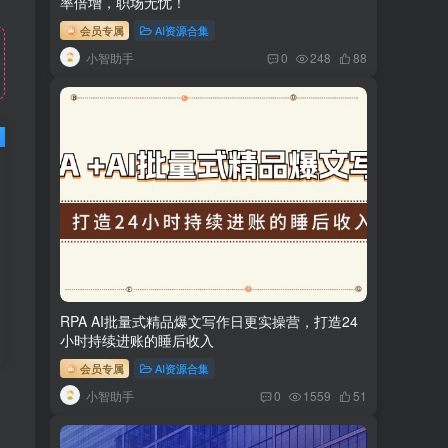
率倍增，职场无忧！
会员专属
AI资源合集
小智助手
0
248
88
RPA AI批量式精品爆文写作日更实操营，打造24
小时持续进账的睡后收入
会员专属
AI资源合集
小智助手
0
1559
51