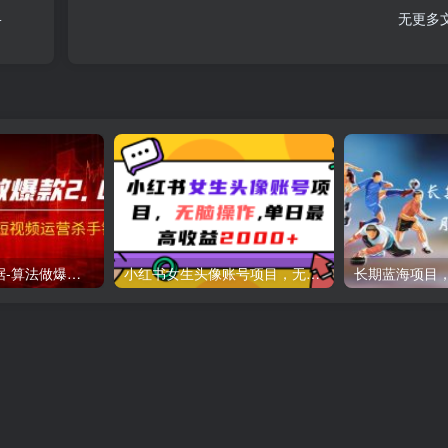
+
无更多
某收费课程《根据-算法做爆款 2.0》快速起号的秘籍，短视频运营杀手锏
小红书女生头像账号项目，无脑操作单日最高收益2000+