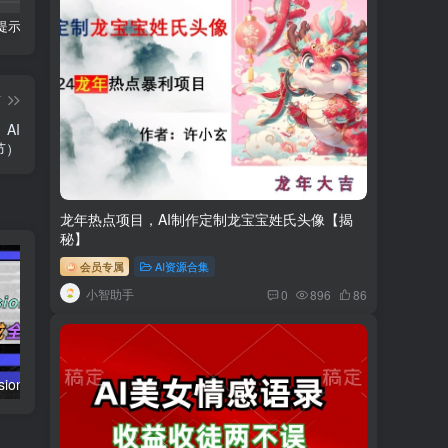
科幻小说提示词【指令】
AI人工智能2.0：每个人的人工智能课：从现在开始学习AI（38节课）
利用AI插件2个月涨粉5.6w,变现6w,一键生成,即使你不懂技术,也能轻松上手
篇
AI
节）
龙年热点项目，AI制作定制龙宝宝姓氏头像【揭
秘】
会员专属
AI资源合集
小智助手
0
896
86
AI（stable difusion ControlNet）绘画进阶课程 办公场景 全面提升工作效率
AIGC-实战应用商业课：手把手教学 商业落地 学以致用 帮你实现第二职业腾飞