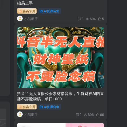
础易上手
会员专属
AI资源合集
小智助手
0
604
5
抖音半无人直播公会素材撸音浪，生肖财神AI图直
播不露脸读稿，单日1000
会员专属
AI资源合集
小智助手
0
806
86