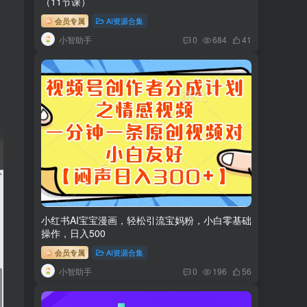
（11节课）
会员专属
AI资源合集
小智助手
0
684
41
小红书AI宝宝漫画，轻松引流宝妈粉，小白零基础
操作，日入500
会员专属
AI资源合集
小智助手
0
196
56