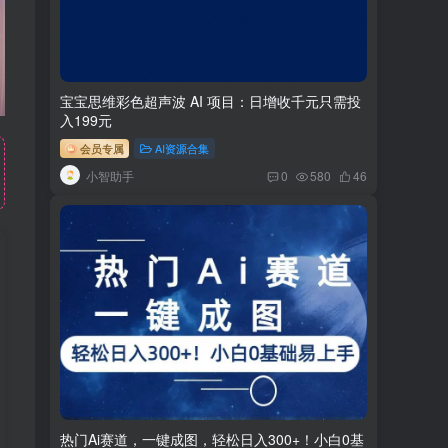
宝宝思维彩色超声波 AI 项目：日增收千元只需投
入199元
会员专属
AI资源合集
小智助手
0
580
46
热门Ai赛道，一键成图，轻松日入300+！小白0基