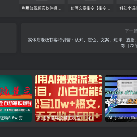
利用短视频卖软件赚钱，新手小白轻松月入10000+！
仿写文章指令【指令+教程】
下一
实体店老板获客特训营：认知、定位、文案、矩阵、直播、
等（72
利用AI插件2个月涨粉5.6w,变现6w,一键生成,即使你不懂技术,也能轻松上手
利用AI撸爆流量主收益，小白也能轻松写10W 爆款文章，轻松日入500