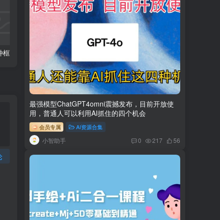
【微头条】10种框架文案【指令+教程】
影剧推荐提示词【指令】
最强模型ChatGPT4omni震撼发布，目前开放使
用，普通人可以利用AI抓住的四个机会
会员专属
AI资源合集
小智助手
0
217
56
论