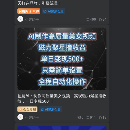
天打造品牌，引爆流量！
付费阅读
29
AI资源合集
￥
小智助手
499
84
创意AI：制作高质量美女视频，实现磁力聚星撸收
益，一日变现500 ！
会员专属
AI资源合集
小智助手
0
911
19