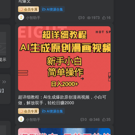
写爆文
会员专属
AI资源合集
小智助手
0
1973
16
科幻小说提示词【指令】
AI人工智能2.0：每个人的人工智能课：从现在开始学习AI（38节课）
利用AI插件2个月涨粉5.6w,变现6w,一键生成,即使你不懂技术,也能轻松上手
篇
程】
超详细教程：AI生成爆款原创漫画视频，小白可
做，解放双手，轻松日赚2000
会员专属
AI资源合集
小智助手
0
346
35