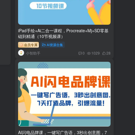
iPad手绘+Ai二合一课程，Procreate+Mj+SD零基
础到精通（10节视频课）
会员专属
AI资源合集
小智助手
0
1029
28
AI闪电品牌课，一键写广告语，3秒出创意图，7