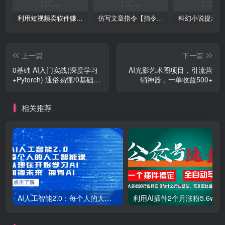
利用短视频卖软件赚钱，新手小白轻松月入10000+！
仿写文章指令【指令+教程】
上一篇
下一篇
0基础 AI入门实战(深度学习
AI光影艺术图项目，引流营
+Pytorch) 通俗易懂/0基础入
销神器，一单收益500+
门/案例实战/跨专业提升
相关推荐
AI人工智能2.0：每个人的人工智能课：从现在开始学习AI（38节课）
利用AI插件2个