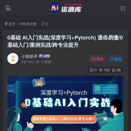
首页
AI资源合集
正文
0基础 AI入门实战(深度学习+Pytorch) 通俗易懂/0
基础入门/案例实战/跨专业提升
小智助手
关注
私信
9月14日 20:12更新
0
743
28