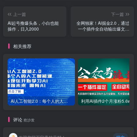
上一篇
下一篇
AI起号撸爆头条，小白也能
全网独家！AI掘金2.0，通过
操作，日入2000
一个插件全自动输出爆文，
粘贴复制矩阵操作
相关推荐
AI人工智能2.0：每个人的人工智能课：从现在开始学习AI（38节课）
利用AI插件2个
评论
抢沙发