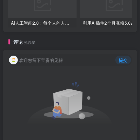
AI人工智能2.0：每个人的人工智能课：从现在开始学习AI（38节课）
利用AI插件2个
评论
抢沙发
欢迎您留下宝贵的见解！
提交