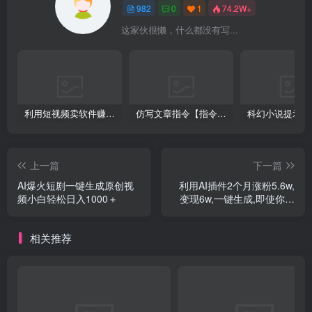
982
0
1
74.2W+
这家伙很懒，什么都没有写...
利用短视频卖软件赚钱，新手小白轻松月入10000+！
仿写文章指令【指令+教程】
上一篇
下一篇
AI爆火短剧一键生成原创视
利用AI插件2个月涨粉5.6w,
频小白轻松日入1000＋
变现6w,一键生成,即使你不
懂技术,也能轻松上手
相关推荐