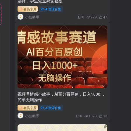
选择，学生党宝妈党轻松
会员专属
AI资源合集
小智助手
0
979
47
视频号情感小故事，AI百分百原创，日入1000 ，
简单无脑操作
会员专属
AI资源合集
小智助手
0
1073
13