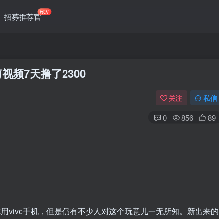
HOT
招募推荐官
剪视频7天撸了2300
关注
私信
0
856
89
。
你用vivo手机，但是仍有不少人对这个玩意儿一无所知。新出来的